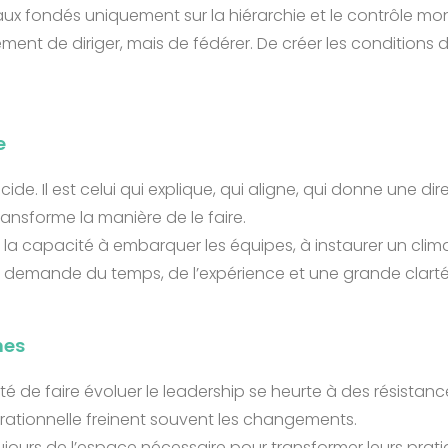
x fondés uniquement sur la hiérarchie et le contrôle montr
lement de diriger, mais de fédérer. De créer les conditions 
e
de. Il est celui qui explique, qui aligne, qui donne une dir
ransforme la manière de le faire.
la capacité à embarquer les équipes, à instaurer un clima
 demande du temps, de l’expérience et une grande clart
nes
 de faire évoluer le leadership se heurte à des résistanc
rationnelle freinent souvent les changements.
jours de l’espace nécessaire pour transformer leurs pra